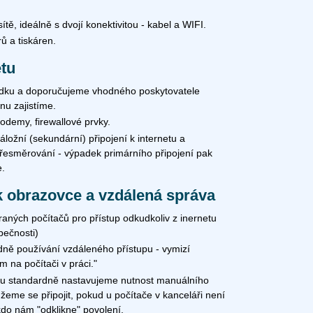
tě, ideálně s dvojí konektivitou - kabel a WIFI.
ů a tiskáren.
etu
ídku a doporučujeme vhodného poskytovatele
nu zajistíme.
odemy, firewallové prvky.
záložní (sekundární) připojení k internetu a
řesměrování - výpadek primárního připojení pak
e.
k obrazovce a vzdálená správa
raných počítačů pro přístup odkudkoliv z inernetu
pečnosti)
ně používání vzdáleného přístupu - vymizí
 na počítači v práci."
vu standardně nastavujeme nutnost manuálního
žeme se připojit, pokud u počítače v kanceláři není
kdo nám "odklikne" povolení.