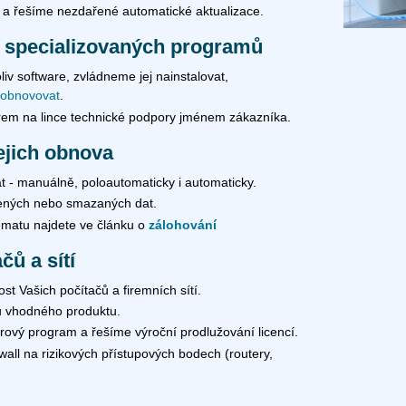
 a řešíme nezdařené automatické aktualizace.
a specializovaných programů
v software, zvládneme jej nainstalovat,
 obnovovat
.
rem na lince technické podpory jménem zákazníka.
ejich obnova
 - manuálně, poloautomaticky i automaticky.
ených nebo smazaných dat.
ématu najdete ve článku o
zálohování
ů a sítí
t Vašich počítačů a firemních sítí.
u vhodného produktu.
rový program a řešíme výroční prodlužování licencí.
wall na rizikových přístupových bodech (routery,