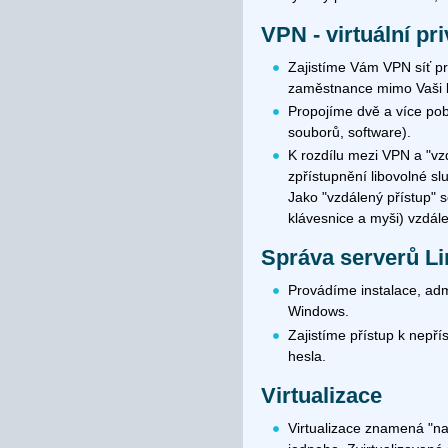
VPN - virtuální pri
Zajistíme Vám VPN síť pro
zaměstnance mimo Vaši 
Propojíme dvě a více pob
souborů, software).
K rozdílu mezi VPN a "v
zpřístupnění libovolné s
Jako "vzdálený přístup" 
klávesnice a myši) vzdál
Správa serverů L
Provádíme instalace, adm
Windows.
Zajistíme přístup k nepří
hesla.
Virtualizace
Virtualizace znamená "na