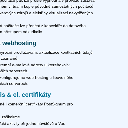
 počítače pak lze prostě vypnout a v provozu zůstává
v něm virtuální kopie původně samostatných počítačů
ových zdrojů a elektřiny virtualizací nevytížených
ní počítače lze přenést z kanceláře do datového
m přístupem odkudkoliv.
a webhosting
roční prodlužování, aktualizace kontkatních údajů
S záznamů.
iremní e-mailové adresy u kteréhokoliv
šich serverech.
konfigurujeme web-hosting u libovolného
šich serverech.
 & el. certifikáty
né i komerční certifikáty PostSignum pro
, zaškolíme
aší aktivity při jedné návštěvě u Vás