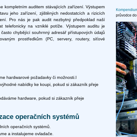
me kompletním auditem stávajících zařízení. Výstupem
Kompendium 
avu jeho zařízení, zjištěných nedostatcích a rizicích
průvodce do
šení. Pro nás je pak audit nezbytný předpoklad naší
t telefonicky na vzniklé potíže. Výstupem auditu je
 často chybějící souhrnný adresář přístupových údajů
vovaným prostředkům (PC, servery, routery, síťové
me hardwarové požadavky či možnosti.l
výhodné nabídky ke koupi, pokud si zákazník přeje
dáváme hardware, pokud si zákazník přeje
lizace operačních systémů
lních operačních systémů.
áme a instalujeme ovladače.