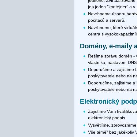
jednoho. Zvirtualizované
jen jeden "kontejner" a 
Navrhneme úsporu hardwar
počítačů a serverů.
Navrhneme, které virtuál
centra s vysokokapacitní
Domény, e-maily 
Řešíme správu domén - vý
vlastníka, nastavení DN
Doporučíme a zajistíme f
poskytovatele nebo na na
Doporučíme, zajistíme a 
poskytovatele nebo na na
Elektronický podpis
Zajistíme Vám kvalifikova
elektronický podpis
Vysvětlíme, zprovozníme
Vše téměř bez jakékoliv V