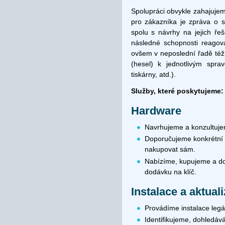
Spolupráci obvykle zahajuje
pro zákazníka je zpráva o st
spolu s návrhy na jejich ře
následné schopnosti reagova
ovšem v neposlední řadě též
(hesel) k jednotlivým spra
tiskárny, atd.).
Služby, které poskytujeme:
Hardware
Navrhujeme a konzultuje
Doporučujeme konkrétní 
nakupovat sám.
Nabízíme, kupujeme a do
dodávku na klíč.
Instalace a aktua
Provádíme instalace legá
Identifikujeme, dohledáv