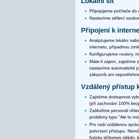
Lokální síť
Připojujeme počítače do sí
Nastavíme sdílení soubor
Připojení k intern
Analyzujeme lokální nab
internetu, případnou změ
Konfigurujeme routery, m
Máte-li zájem, zajistíme 
nastavíme automatické p
zákazník ani nepostřehn
Vzdálený přístup 
Zajistíme dostupnost vyb
(při zachování 100% bez
Zaškolíme personál ohled
problémy typu "Ale to mám
Pro naši vzdálenou sprá
potvrzení přístupu. Nemů
fyzicky přítomen někdo, 