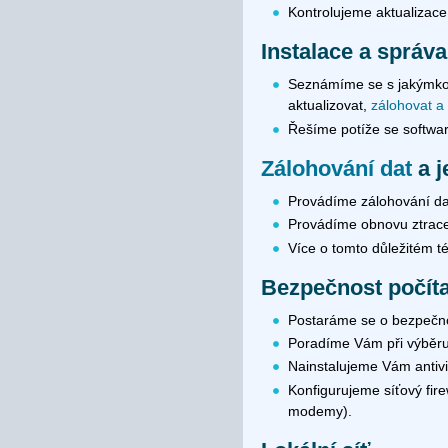
Kontrolujeme aktualizace
Instalace a správ
Seznámíme se s jakýmkoli
aktualizovat,
zálohovat a
Řešíme potíže se softwa
Zálohování dat
a j
Provádíme zálohování dat
Provádíme obnovu ztrac
Více o tomto důležitém t
Bezpečnost počítač
Postaráme se o bezpečnos
Poradíme Vám při výběr
Nainstalujeme Vám antivi
Konfigurujeme síťový fire
modemy).