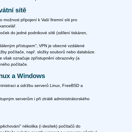
vátní sítě
 možnost připojení k Vaší firemní síti pro
kancelář.
oček do jedné podnikové sítě (sdílení tiskáren,
zdáleným přístupem"; VPN je obecné vzdálené
lužby počítače, např. složky souborů nebo databáze.
se však označuje zpřístupnění obrazovky (a
eného počítače.
inux a Windows
inistraci a údržbu serverů Linux, FreeBSD a
stupným serverům i při ztrátě administrátorského
pěchování" několika (i desítek) počítačů do