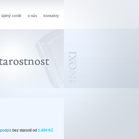
úplný ceník
o nás
kontakty
 podpis
bez starostí od
1.400 Kč
.